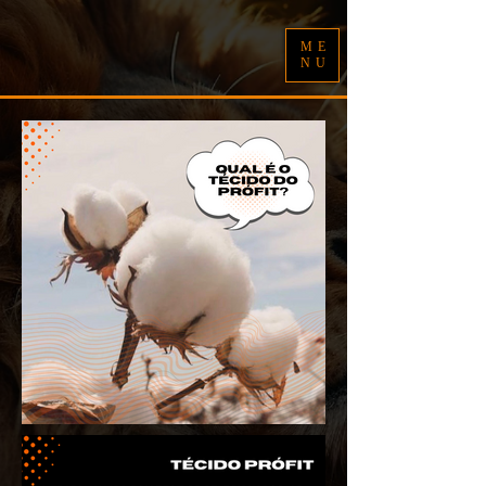
ME
NU